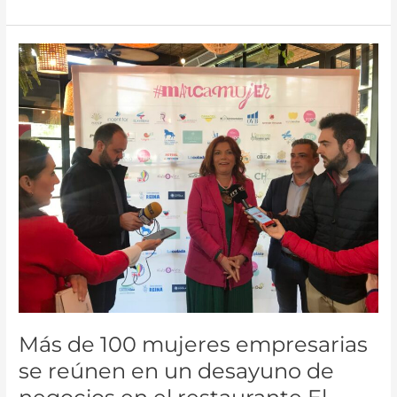
Más
de
100
mujeres
empresarias
se
reúnen
en
un
desayuno
de
negocios
en
el
restaurante
Más de 100 mujeres empresarias
El
Invernadero
se reúnen en un desayuno de
del