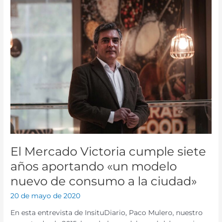
El
Mercado
Victoria
cumple
siete
años
aportando
«un
modelo
nuevo
de
consumo
a
la
El Mercado Victoria cumple siete
ciudad»
años aportando «un modelo
nuevo de consumo a la ciudad»
20 de mayo de 2020
En esta entrevista de InsituDiario, Paco Mulero, nuestro