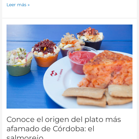
Leer más »
Conoce
el
origen
del
plato
más
afamado
de
Córdoba:
el
salmorejo
Conoce el origen del plato más
afamado de Córdoba: el
salmorejo