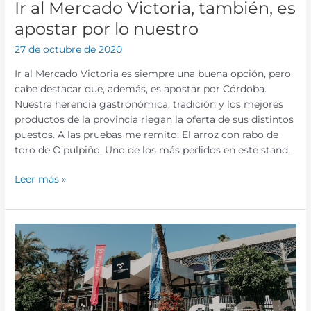
Ir al Mercado Victoria, también, es
apostar por lo nuestro
27 de octubre de 2020
Ir al Mercado Victoria es siempre una buena opción, pero
cabe destacar que, además, es apostar por Córdoba.
Nuestra herencia gastronómica, tradición y los mejores
productos de la provincia riegan la oferta de sus distintos
puestos. A las pruebas me remito: El arroz con rabo de
toro de O’pulpiño. Uno de los más pedidos en este stand,
Leer más »
La
Oficina
de
Turismo
de
España