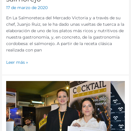
17 de marzo de 2020
En La Salmoreteca del Mercado Victoria y a través de su
chef, Juanjo Ruiz, se le ha dado unas vueltas de tuerca a la
elaboración de uno de los platos más ricos y nutritivos de
nuestra gastronomía, y, en concreto, de la gastronomía
cordobesa: el salmorejo. A partir de la receta clásica
realizada con pan
Leer más »
El
Mercado
Victoria
acoge
la
celebración
de
la