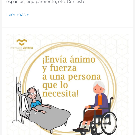
espacios, equipamiento, etc. Con esto,
Leer más »
El
Mercado
Victoria
impulsa
una
campaña
de
apoyo
para
personas
hospitalizadas
por
el
COVID-
19