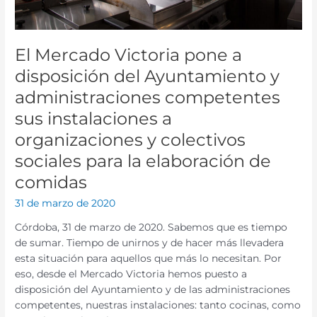
competentes
sus
instalaciones
a
El Mercado Victoria pone a
organizaciones
disposición del Ayuntamiento y
y
administraciones competentes
colectivos
sociales
sus instalaciones a
para
organizaciones y colectivos
la
sociales para la elaboración de
elaboración
de
comidas
comidas
31 de marzo de 2020
Córdoba, 31 de marzo de 2020. Sabemos que es tiempo
de sumar. Tiempo de unirnos y de hacer más llevadera
esta situación para aquellos que más lo necesitan. Por
eso, desde el Mercado Victoria hemos puesto a
disposición del Ayuntamiento y de las administraciones
competentes, nuestras instalaciones: tanto cocinas, como