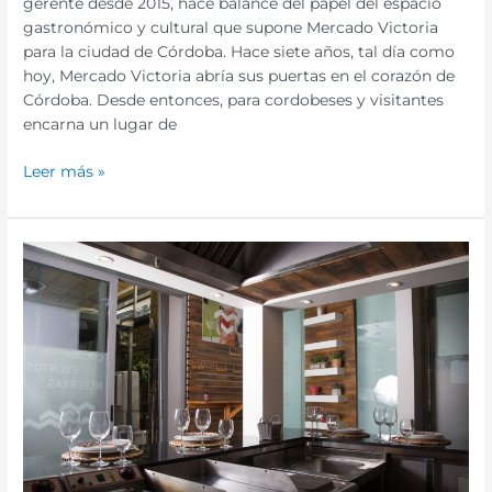
gerente desde 2015, hace balance del papel del espacio
gastronómico y cultural que supone Mercado Victoria
para la ciudad de Córdoba. Hace siete años, tal día como
hoy, Mercado Victoria abría sus puertas en el corazón de
Córdoba. Desde entonces, para cordobeses y visitantes
encarna un lugar de
Leer más »
El
Mercado
Victoria
pone
a
disposición
del
Ayuntamiento
y
administraciones