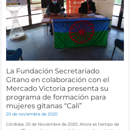
en
colaboración
con
el
Mercado
Victoria
presenta
su
programa
de
formación
La Fundación Secretariado
para
mujeres
Gitano en colaboración con el
gitanas
Mercado Victoria presenta su
“Cali”
programa de formación para
mujeres gitanas “Cali”
20 de noviembre de 2020
Córdoba, 20 de Noviembre de 2020. Ahora es tiempo de