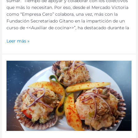
sumar. “Tiempo de apoyar y colaborar con los colectivos
que más lo necesitan. Por eso, desde el Mercado Victoria
como “Empresa Cero” colabora, una vez, más con la
Fundación Secretariado Gitano en la impartición de un
curso de <<Auxiliar de cocina>>”, ha destacado durante la
Leer más »
Ir
al
Mercado
Victoria,
también,
es
apostar
por
lo
nuestro