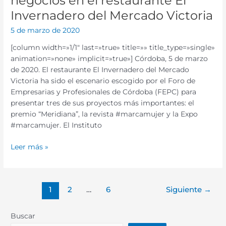
negocios en el restaurante El
Mercado
Invernadero del Mercado Victoria
Victoria
5 de marzo de 2020
[column width=»1/1″ last=»true» title=»» title_type=»single»
animation=»none» implicit=»true»] Córdoba, 5 de marzo
de 2020. El restaurante El Invernadero del Mercado
Victoria ha sido el escenario escogido por el Foro de
Empresarias y Profesionales de Córdoba (FEPC) para
presentar tres de sus proyectos más importantes: el
premio “Meridiana”, la revista #marcamujer y la Expo
#marcamujer. El Instituto
Leer más »
1
2
…
6
Siguiente
→
Buscar