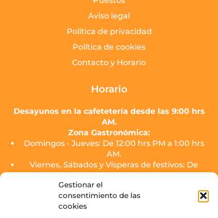
Puestos
Aviso legal
Política de privacidad
Política de cookies
Contacto y Horario
Horario
Desayunos en la cafetetería desde las 9:00 hrs
AM.
Zona Gastronómica:
Domingos - Jueves: De 12:00 hrs PM a 1:00 hrs
AM.
Viernes, Sábados y Vísperas de festivos: De
12:00 hrs PM a 2:00 hrs AM.
Gestionar el
consentimiento de las
El servicio de cocina de los puestos finalizará
cookies
media hora antes del cierre.