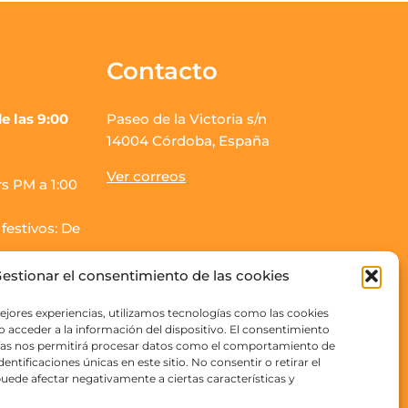
Contacto
e las 9:00
Paseo de la Victoria s/n
14004 Córdoba, España
Ver correos
s PM a 1:00
festivos: De
estionar el consentimiento de las cookies
os finalizará
ejores experiencias, utilizamos tecnologías como las cookies
 acceder a la información del dispositivo. El consentimiento
ías nos permitirá procesar datos como el comportamiento de
entificaciones únicas en este sitio. No consentir o retirar el
rs PM a 3:00
uede afectar negativamente a ciertas características y