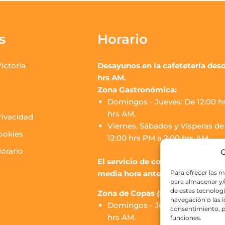
s
Horario
ictoria
Desayunos en la cafetetería desd
hrs AM.
Zona Gastronómica:
Domingos - Jueves: De 12:00 hr
hrs AM.
rivacidad
Viernes, Sábados y Vísperas de 
cookies
12:00 hrs PM a 2:00 hrs AM.
orario
G
El servicio de cocina de los puest
media hora antes del cierre.
Para ofrecer las m
para almacenar y/o
de estas tecnolog
Zona de Copas (SOJO Mercado):
navegación o las id
Domingos - Jueves: De 16:00 h
consentimiento, p
hrs AM.
funciones.