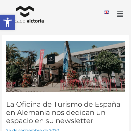
Ir
al
Men
Abrir barra de herramientas
contenido
La Oficina de Turismo de España
en Alemania nos dedican un
espacio en su newsletter
24 de septiembre de 2020