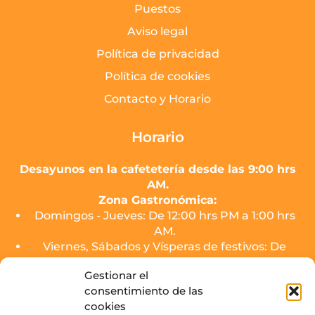
Puestos
Aviso legal
Política de privacidad
Política de cookies
Contacto y Horario
Horario
Desayunos en la cafetetería desde las 9:00 hrs
AM.
Zona Gastronómica:
Domingos - Jueves: De 12:00 hrs PM a 1:00 hrs
AM.
Viernes, Sábados y Vísperas de festivos: De
12:00 hrs PM a 2:00 hrs AM.
Gestionar el
consentimiento de las
El servicio de cocina de los puestos finalizará
cookies
media hora antes del cierre.