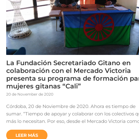
La Fundación Secretariado Gitano en
colaboración con el Mercado Victoria
presenta su programa de formación pa
mujeres gitanas “Cali”
20 de November de 2020
Córdoba, 20 de Noviembre de 2020. Ahora es tiempo de
sumar. “Tiempo de apoyar y colaborar con los colectivos 
más lo necesitan. Por eso, desde el Mercado Victoria com
LEER MÁS