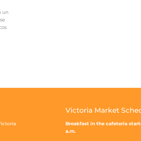
a un
 se
cos
Victoria Market Sche
ictoria
Breakfast in the cafeteria start
a.m.