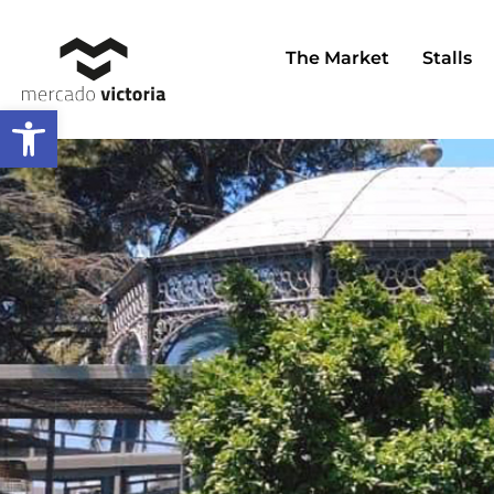
Skip
to
The Market
Stalls
content
Open toolbar