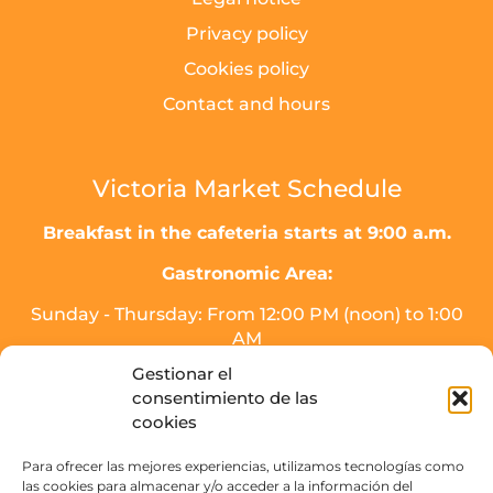
Privacy policy
Cookies policy
Contact and hours
Victoria Market Schedule
Breakfast in the cafeteria starts at 9:00 a.m.
Gastronomic Area:
Sunday - Thursday: From 12:00 PM (noon) to 1:00
AM
Friday, Saturday, and the day before holidays:
Gestionar el
From 12:00 PM (noon) to 2:00 AM.
consentimiento de las
* Meal service will end half an hour before
cookies
closing time.
Para ofrecer las mejores experiencias, utilizamos tecnologías como
Drinks area (SOJO Mercado):
las cookies para almacenar y/o acceder a la información del