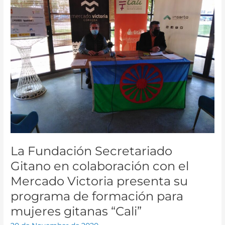
Secretariado
Gitano
en
colaboración
con
el
Mercado
Victoria
presenta
su
programa
de
formación
La Fundación Secretariado
para
mujeres
Gitano en colaboración con el
gitanas
Mercado Victoria presenta su
“Cali”
programa de formación para
mujeres gitanas “Cali”