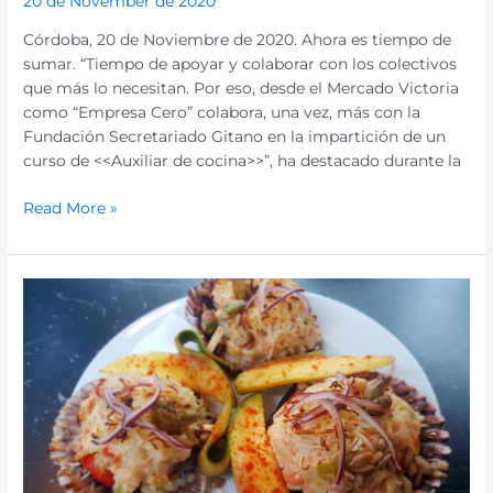
20 de November de 2020
Córdoba, 20 de Noviembre de 2020. Ahora es tiempo de
sumar. “Tiempo de apoyar y colaborar con los colectivos
que más lo necesitan. Por eso, desde el Mercado Victoria
como “Empresa Cero” colabora, una vez, más con la
Fundación Secretariado Gitano en la impartición de un
curso de <<Auxiliar de cocina>>”, ha destacado durante la
Read More »
Ir
al
Mercado
Victoria,
también,
es
apostar
por
lo