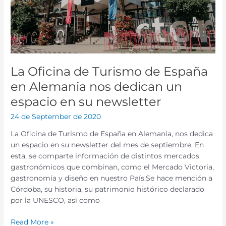
Turismo
de
España
en
Alemania
nos
La Oficina de Turismo de España
dedican
un
en Alemania nos dedican un
espacio
espacio en su newsletter
en
su
24 de September de 2020
newsletter
La Oficina de Turismo de España en Alemania, nos dedica
un espacio en su newsletter del mes de septiembre. En
esta, se comparte información de distintos mercados
gastronómicos que combinan, como el Mercado Victoria,
gastronomía y diseño en nuestro País.Se hace mención a
Córdoba, su historia, su patrimonio histórico declarado
por la UNESCO, así como
Read More »