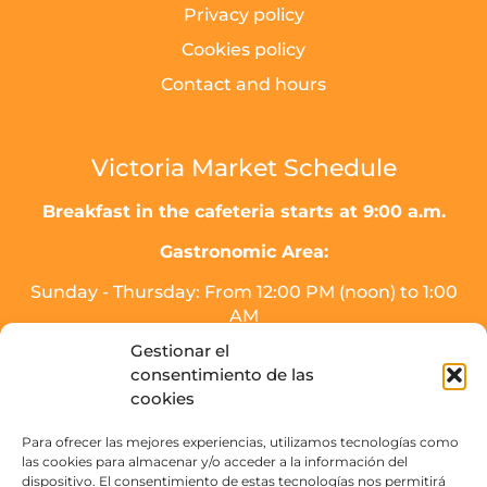
Privacy policy
Cookies policy
Contact and hours
Victoria Market Schedule
Breakfast in the cafeteria starts at 9:00 a.m.
Gastronomic Area:
Sunday - Thursday: From 12:00 PM (noon) to 1:00
AM
Friday, Saturday, and the day before holidays:
Gestionar el
From 12:00 PM (noon) to 2:00 AM.
consentimiento de las
* Meal service will end half an hour before
cookies
closing time.
Para ofrecer las mejores experiencias, utilizamos tecnologías como
Drinks area (SOJO Mercado):
las cookies para almacenar y/o acceder a la información del
dispositivo. El consentimiento de estas tecnologías nos permitirá