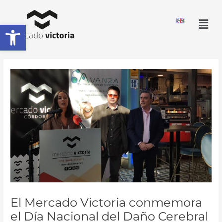
Ir
al
Men
Abrir barra de herramientas
contenido
El Mercado Victoria conmemora
el Día Nacional del Daño Cerebral