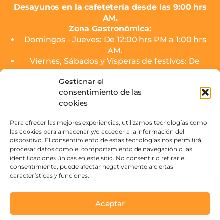
Desayunos en la cafetetería desde las 9:00 hrs
AM.
Zona Gastronómica:
Domingos - Jueves: De 12:00 hrs PM a 1:00 hrs
AM.
Viernes, Sábados y Vísperas de festivos: De
12:00 hrs PM a 2:00 hrs AM.
Gestionar el
consentimiento de las
El servicio de cocina de los puestos finalizará
cookies
media hora antes del cierre.
Zona de Copas (SOJO Mercado):
Para ofrecer las mejores experiencias, utilizamos tecnologías como
las cookies para almacenar y/o acceder a la información del
Domingos - Jueves: De 16:00 hrs PM a 3:00 hrs
dispositivo. El consentimiento de estas tecnologías nos permitirá
AM.
procesar datos como el comportamiento de navegación o las
Viernes, Sábados y Vísperas de festivos: De
identificaciones únicas en este sitio. No consentir o retirar el
16:00 hrs PM a 4:00 hrs AM.
consentimiento, puede afectar negativamente a ciertas
características y funciones.
Contacto
Aceptar
Paseo de la Victoria s/n