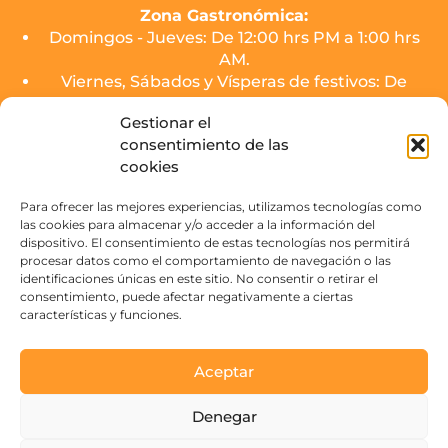
Zona Gastronómica:
Domingos - Jueves: De 12:00 hrs PM a 1:00 hrs
AM.
Viernes, Sábados y Vísperas de festivos: De
12:00 hrs PM a 2:00 hrs AM.
Gestionar el
consentimiento de las
El servicio de cocina de los puestos finalizará
cookies
media hora antes del cierre.
Zona de Copas (SOJO Mercado):
Para ofrecer las mejores experiencias, utilizamos tecnologías como
las cookies para almacenar y/o acceder a la información del
Domingos - Jueves: De 16:00 hrs PM a 3:00 hrs
dispositivo. El consentimiento de estas tecnologías nos permitirá
AM.
procesar datos como el comportamiento de navegación o las
Viernes, Sábados y Vísperas de festivos: De
identificaciones únicas en este sitio. No consentir o retirar el
16:00 hrs PM a 4:00 hrs AM.
consentimiento, puede afectar negativamente a ciertas
características y funciones.
Contacto
Aceptar
Paseo de la Victoria s/n
Denegar
14004 Córdoba, España