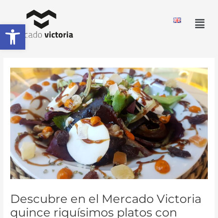
Ir
al
Men
Abrir barra de herramientas
contenido
Descubre en el Mercado Victoria
quince riquísimos platos con