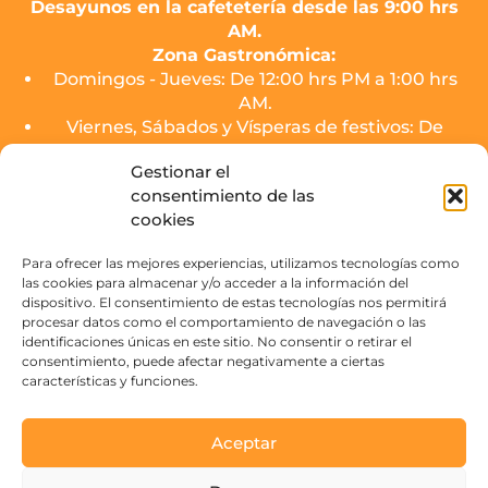
Desayunos en la cafetetería desde las 9:00 hrs
AM.
Zona Gastronómica:
Domingos - Jueves: De 12:00 hrs PM a 1:00 hrs
AM.
Viernes, Sábados y Vísperas de festivos: De
12:00 hrs PM a 2:00 hrs AM.
Gestionar el
consentimiento de las
El servicio de cocina de los puestos finalizará
cookies
media hora antes del cierre.
Zona de Copas (SOJO Mercado):
Para ofrecer las mejores experiencias, utilizamos tecnologías como
las cookies para almacenar y/o acceder a la información del
Domingos - Jueves: De 16:00 hrs PM a 3:00 hrs
dispositivo. El consentimiento de estas tecnologías nos permitirá
AM.
procesar datos como el comportamiento de navegación o las
Viernes, Sábados y Vísperas de festivos: De
identificaciones únicas en este sitio. No consentir o retirar el
16:00 hrs PM a 4:00 hrs AM.
consentimiento, puede afectar negativamente a ciertas
características y funciones.
Contacto
Aceptar
Paseo de la Victoria s/n