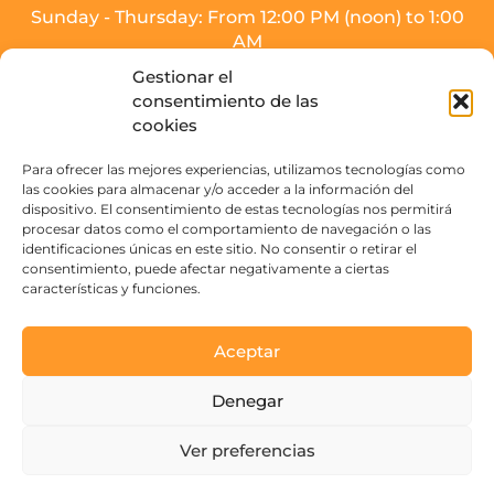
Sunday - Thursday: From 12:00 PM (noon) to 1:00
AM
Friday, Saturday, and the day before holidays:
Gestionar el
From 12:00 PM (noon) to 2:00 AM.
consentimiento de las
* Meal service will end half an hour before
cookies
closing time.
Para ofrecer las mejores experiencias, utilizamos tecnologías como
Drinks area (SOJO Mercado):
las cookies para almacenar y/o acceder a la información del
dispositivo. El consentimiento de estas tecnologías nos permitirá
Sunday to Thursday: From 16:00 PM - 3:00 AM.
procesar datos como el comportamiento de navegación o las
Friday, Saturday, and the day before holidays:
identificaciones únicas en este sitio. No consentir o retirar el
From 16:00 PM to 4:00 AM
consentimiento, puede afectar negativamente a ciertas
características y funciones.
Contact
Aceptar
Paseo de la Victoria s/n
Denegar
14004 Córdoba, España
Ver preferencias
See emails