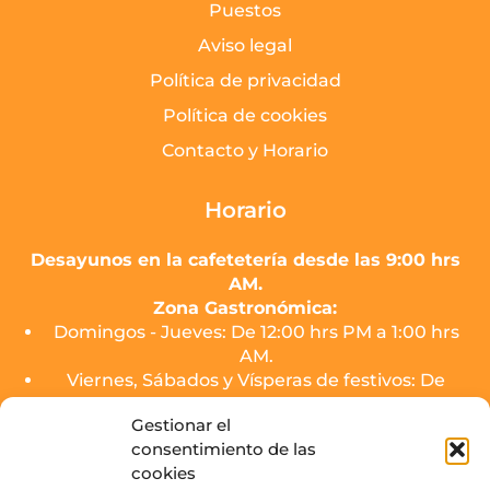
Puestos
Aviso legal
Política de privacidad
Política de cookies
Contacto y Horario
Horario
Desayunos en la cafetetería desde las 9:00 hrs
AM.
Zona Gastronómica:
Domingos - Jueves: De 12:00 hrs PM a 1:00 hrs
AM.
Viernes, Sábados y Vísperas de festivos: De
12:00 hrs PM a 2:00 hrs AM.
Gestionar el
consentimiento de las
El servicio de cocina de los puestos finalizará
cookies
media hora antes del cierre.