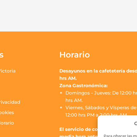
s
Horario
ictoria
Desayunos en la cafetetería desd
hrs AM.
Zona Gastronómica:
Domingos - Jueves: De 12:00 hr
hrs AM.
rivacidad
Viernes, Sábados y Vísperas de 
cookies
12:00 hrs PM a 2:00 hrs AM.
orario
G
El servicio de cocina de los puest
media hora antes del cierre.
Para ofrecer las m