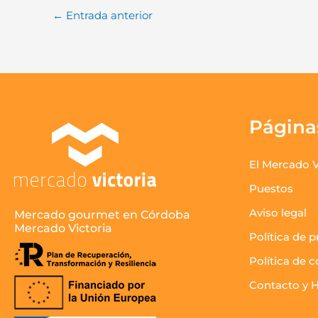
←
Entrada anterior
Página
El Mercado V
Puestos
Aviso legal
Mercado gourmet en Córdoba
Mercado Victoria
Política de p
Política de 
Contacto y H