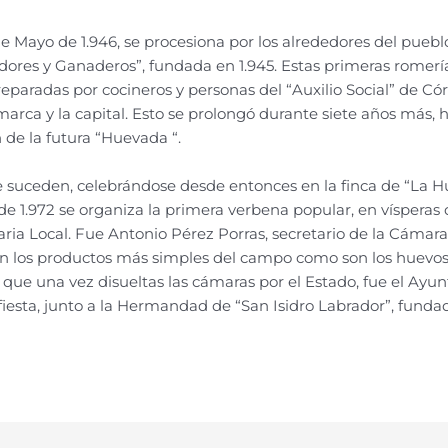
de Mayo de 1.946, se procesiona por los alrededores del puebl
ores y Ganaderos”, fundada en 1.945. Estas primeras romerías
eparadas por cocineros y personas del “Auxilio Social” de Có
marca y la capital. Esto se prolongó durante siete años más, 
 de la futura “Huevada “.
suceden, celebrándose desde entonces en la finca de “La Hu
de 1.972 se organiza la primera verbena popular, en vísperas
ria Local. Fue Antonio Pérez Porras, secretario de la Cámara 
 los productos más simples del campo como son los huevos, el
sta, que una vez disueltas las cámaras por el Estado, fue el A
 fiesta, junto a la Hermandad de “San Isidro Labrador”, funda
.