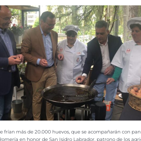
se frían más de 20.000 huevos, que se acompañarán con pan y
Romería en honor de San Isidro Labrador, patrono de los agricu