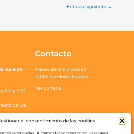
Entrada siguiente
→
Contacto
e las 9:00
Paseo de la Victoria s/n
14004 Córdoba, España
Ver correos
s PM a 1:00
festivos: De
estionar el consentimiento de las cookies
os finalizará
ejores experiencias, utilizamos tecnologías como las cookies