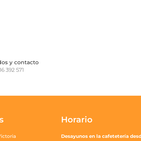
dos y contacto
16 392 571
s
Horario
ictoria
Desayunos en la cafetetería desd