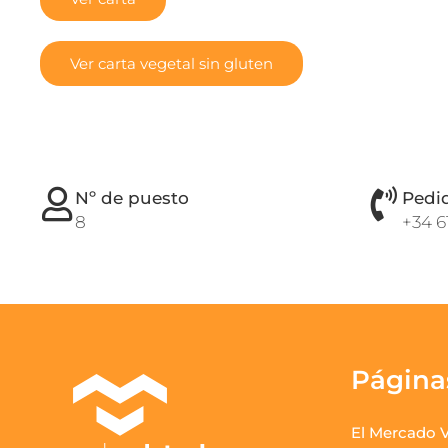
Ver carta vegetal sin gluten
Nº de puesto
Pedi
8
+34 6
Página
El Mercado V