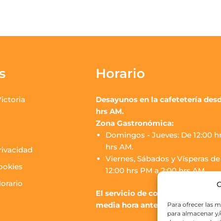
s
Horario
ictoria
Desayunos en la cafetetería desd
hrs AM.
Zona Gastronómica:
Domingos - Jueves: De 12:00 hr
hrs AM.
rivacidad
Viernes, Sábados y Vísperas de 
cookies
12:00 hrs PM a 2:00 hrs AM.
orario
G
El servicio de cocina de los puest
media hora antes del cierre.
Para ofrecer las m
para almacenar y/o