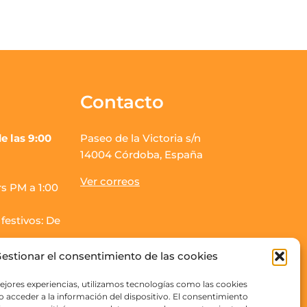
Contacto
e las 9:00
Paseo de la Victoria s/n
14004 Córdoba, España
Ver correos
s PM a 1:00
festivos: De
estionar el consentimiento de las cookies
os finalizará
ejores experiencias, utilizamos tecnologías como las cookies
 acceder a la información del dispositivo. El consentimiento